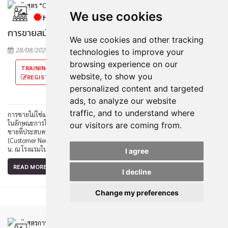
We use cookies
หลักสูตร “Consultative Selling Techniques”
การขายสมัยใหม่เชิงให้คำปรึกษา
[Popular!]
We use cookies and other tracking
28/08/2026 - 28/08/2026
(
6.0 ชั่วโมง)
technologies to improve your
browsing experience on our
TRAINING FEE 7,500.-
website, to show you
REGISTER HERE ➤
personalized content and targeted
ads, to analyze our website
traffic, and to understand where
การขายไม่ใช่แค่ขายในวันนี้เท่านั้น แต่ต้องเป็นการขายในระยะยาว เทคนิคการขาย
ในลักษณะการให้คำปรึกษา (Consultative Selling Techniques) จะเป็นรูปแบบการ
our visitors are coming from.
ขายที่ประสบความสำเร็จอย่างสูง ด้วยการเข้าใจถึงความต้องการของลูกค้า
(Customer Needs) อย่างแท้จริง : : วันศุกร์ที่ 28 สิงหาคม 2569 เวลา 09.00 – 16.00
น. ณ โรงแรมในเขตกรุงเทพฯ
I agree
READ MORE ➤
I decline
Change my preferences