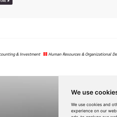
MORE ➤
counting & Investment
Human Resources & Organizational 
We use cookie
We use cookies and oth
Reviews
experience on our webs
ads, to analyze our web