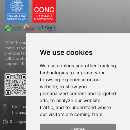
CONC Thammasat offers clients diverse range of business
consultancy, implementation services and training initiatives with
We use cookies
practical tactics. We have practiced and demonstrate new
collaborative techniques to diagnose clients’ companies in 360
degrees that have accelerated the clients’ performances.
We use cookies and other tracking
technologies to improve your
browsing experience on our
Reviews
website, to show you
personalized content and targeted
ads, to analyze our website
Thammasat Consulting Networking and Coaching Center - CONC
traffic, and to understand where
Thammasat 2 Prachan Rd., Pranakorn, Bangkok 10200, Thailand
our visitors are coming from.
Line@conc.thammasat
conc@tbs.tu.ac.th
I agree