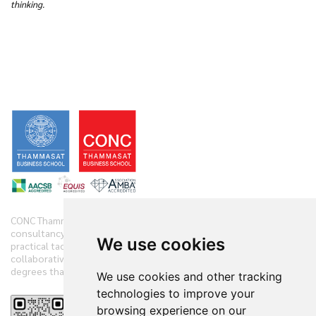
thinking.
CONC Thammasat offers clients diverse range of business
consultancy, implementation services and training initiatives with
We use cookies
practical tactics. We have practiced and demonstrate new
collaborative techniques to diagnose clients’ companies in 360
degrees that have accelerated the clients’ performances.
We use cookies and other tracking
technologies to improve your
browsing experience on our