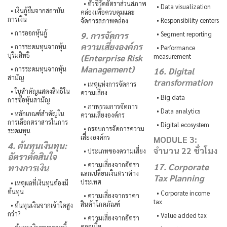
• ตัวชี้วัดอัตราส่วนสภาพ
• Data visualization
• เงินกู้ยืมจากสถาบัน
คล่องเพื่อควบคุมและ
การเงิน
• Responsibility centers
จัดการสภาพคล่อง
• การออกหุ้นกู้
• Segment reporting
9. การจัดการ
ความเสี่ยงองค์กร
• การระดมทุนจากหุ้น
• Performance
บุริมสิทธิ
measurement
(Enterprise Risk
Management)
• การระดมทุนจากหุ้น
16. Digital
สามัญ
transformation
• เหตุแห่งการจัดการ
• ใบสำคัญแสดงสิทธิใน
ความเสี่ยง
• Big data
การซื้อหุ้นสามัญ
• ภาพรวมการจัดการ
• Data analytics
• หลักเกณฑ์สำคัญใน
ความเสี่ยงองค์กร
การเลือกตราสารในการ
• Digital ecosystem
• กรอบการจัดการความ
ระดมทุน
เสี่ยงองค์กร
MODULE 3:
4. ต้นทุนเงินทุน:
จำนวน 22 ชั่วโมง
• ประเภทของความเสี่ยง
อัตราตัดสินใจ
• ความเสี่ยงจากอัตรา
17. Corporate
ทางการเงิน
แลกเปลี่ยนเงินตราต่าง
Tax Planning
ประเทศ
• เหตุผลที่เงินทุนต้องมี
ต้นทุน
• Corporate income
• ความเสี่ยงจากราคา
tax
สินค้าโภคภัณฑ์
• ต้นทุนเงินจากเจ้าใดสูง
กว่า?
• Value added tax
• ความเสี่ยงจากอัตรา
ดอกเบี้ย