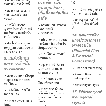
การบริหารเงิน
ได้
สามารถในการจ่ายหนี้
ทุนหมุนเวียน :
• การเปิดเผยข้อมูลเกี่ยว
• ความสามารถในการ
เส้นเลือดหล่อเลี้ยง
กับรายการระหว่างกัน
ทำกำไรและสร้างผล
ธุรกิจ
ตอบแทน
• มาตรฐานการบัญชี
ฉบับที่ 33 เรื่อง กำไรต่อ
• การใช้ Dupont
• ความหมายและความ
หุ้น
System ในการวิเคราะห์
สำคัญของเงิน
และกำหนดแผนดำเนิน
ทุนหมุนเวียน
14. แผนการเงิน
งานในอนาคต
• นโยบายการลงทุนและ
และประมาณการ
• ประโยชน์จากการอ่าน
การจัดหาเงินทุนสำหรับ
ทางการเงิน
งบการเงิน นอกเหนือจาก
เงินทุนหมุนเวียน
(Financial Plan
การใช้วิเคราะห์
• การบริหารสินทรัพย์
& Financial
3. แหล่งเงินทุน
สภาพคล่อง
Forecasting)
และทางเลือกใน
• วงจรการแปรสภาพ
• Financial forecasting
การระดมทุน
เป็นเงินสด : ภาพรวม
สภาพคล่องธุรกิจ
• Assumptions are the
• ความหมายของเงินทุน
most important.
• การกำหนดขนาด
(Capital) และประเภท
เงินสดที่เหมาะสม
ของเงินทุน
• Sensitivity analysis
• งบประมาณเงินสด :
• แหล่งเงินทุนภายใน
15. Efficiency of
เครื่องมือสำคัญในการ
และภายนอก
managerial
วางแผนและบริหาร
• การระดมทุนจากการ
เงินสด
reports
ก่อหนี้