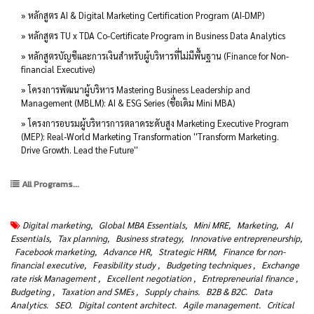
» หลักสูตร AI & Digital Marketing Certification Program (AI-DMP)
» หลักสูตร TU x TDA Co-Certificate Program in Business Data Analytics
» หลักสูตรบัญชีและการเงินสำหรับผู้บริหารที่ไม่มีพื้นฐาน (Finance for Non-
financial Executive)
» โครงการพัฒนาผู้บริหาร Mastering Business Leadership and
Management (MBLM): AI & ESG Series (ชื่อเดิม Mini MBA)
» โครงการอบรมผู้บริหารการตลาดระดับสูง Marketing Executive Program
(MEP): Real-World Marketing Transformation ''Transform Marketing.
Drive Growth. Lead the Future''
All Programs...
Digital marketing,
Global MBA Essentials,
Mini MRE,
Marketing,
AI
Essentials,
Tax planning,
Business strategy,
Innovative entrepreneurship,
Facebook marketing,
Advance HR,
Strategic HRM,
Finance for non-
financial executive,
Feasibility study ,
Budgeting techniques ,
Exchange
rate risk Management ,
Excellent negotiation ,
Entrepreneurial finance ,
Budgeting ,
Taxation and SMEs ,
Supply chains.
B2B & B2C.
Data
Analytics.
SEO.
Digital content architect.
Agile management.
Critical