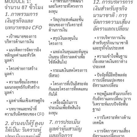
MODULE 1:
• ภาพรวมการพัฒนา
12. การบริหารการ
และวิเคราะห์โครงการ
จำนวน 87 ชั่วโมง
เงินสำหรับธุรกิจ
ลงทุน
1. ภาพรวมการ
นานาชาติ : การ
• วัตถุประสงค์และขั้น
เงินธุรกิจและ
จัดการความเสี่ยง
ตอนของการวิเคราะห์
บทบาทของ CFO
อัตราแลกเปลี่ยน
ด้านการเงิน
• เป้าหมายของการ
• การบริหารการเงิน
• สรุปเงินลงทุนใน
บริหารด้านการเงิน
สำหรับธุรกิจนานาชาติ
โครงการ
และธุรกิจในประเทศ
• แนวคิดการจัดการอิง
• แหล่งเงินทุนและต้นทุน
หลักมูลค่าและตัววัด
• ความเข้าใจพื้นฐาน
เงินทุน (อัตราลดค่าเพื่อ
มูลค่า
เรื่องตลาดเงินตราต่าง
ใช้ตัดสินใจ)
ประเทศ
• โครงข่ายการสร้าง
• กระแสเงินสดโครงการ
มูลค่า
• ปัจจัยที่มีอิทธิพลต่อ
(อิสระ)
การเปลี่ยนแปลงของ
• ความเชื่อมโยงของ
• โครงการที่เป็นอิสระต่อ
อัตราแลกเปลี่ยน
แผนกลยุทธ์กับตัวสร้าง
กันและโครงการที่ทดแทน
มูลค่า
• ทฤษฎีและตัวแบบเกี่ยว
กันได้
กับอัตราแลกเปลี่ยน (การ
• มูลค่าเพิ่มเชิงเศรษฐกิจ
• เครื่องมือในการ
วิเคราะห์แบบปัจจัยพื้น
ประเมินเพื่อตัดสินใจ
• บทบาทและหน้าที่
ฐาน)
ลงทุน
ความรับผิดชอบของ CFO
• การวิเคราะห์ทางด้าน
7. การประเมิน
2. อ่านงบให้รู้ ดูงบ
เทคนิค
มูลค่าหุ้นสามัญ
ให้เป็น: วิเคราะห์
• การจัดการความเสี่ยง
และกิจการ
ประเมินและบ่งชี้
อัตราแลกเปลี่ยนจาก