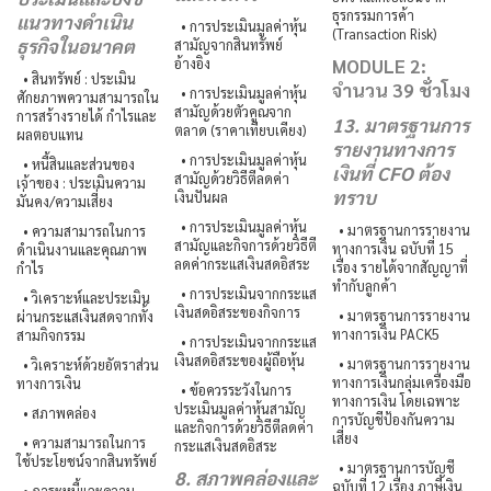
ธุรกรรมการค้า
แนวทางดำเนิน
• การประเมินมูลค่าหุ้น
(Transaction Risk)
ธุรกิจในอนาคต
สามัญจากสินทรัพย์
อ้างอิง
MODULE 2:
• สินทรัพย์ : ประเมิน
จำนวน 39 ชั่วโมง
• การประเมินมูลค่าหุ้น
ศักยภาพความสามารถใน
สามัญด้วยตัวคูณจาก
การสร้างรายได้ กำไรและ
13. มาตรฐานการ
ตลาด (ราคาเทียบเคียง)
ผลตอบแทน
รายงานทางการ
• การประเมินมูลค่าหุ้น
• หนี้สินและส่วนของ
เงินที่ CFO ต้อง
สามัญด้วยวิธีตีลดค่า
เจ้าของ : ประเมินความ
ทราบ
เงินปันผล
มั่นคง/ความเสี่ยง
• การประเมินมูลค่าหุ้น
• มาตรฐานการรายงาน
• ความสามารถในการ
สามัญและกิจการด้วยวิธีตี
ทางการเงิน ฉบับที่ 15
ดำเนินงานและคุณภาพ
ลดค่ากระแสเงินสดอิสระ
เรื่อง รายได้จากสัญญาที่
กำไร
ทำกับลูกค้า
• การประเมินจากกระแส
• วิเคราะห์และประเมิน
เงินสดอิสระของกิจการ
• มาตรฐานการรายงาน
ผ่านกระแสเงินสดจากทั้ง
ทางการเงิน PACK5
สามกิจกรรม
• การประเมินจากกระแส
เงินสดอิสระของผู้ถือหุ้น
• มาตรฐานการรายงาน
• วิเคราะห์ด้วยอัตราส่วน
ทางการเงินกลุ่มเครื่องมือ
ทางการเงิน
• ข้อควรระวังในการ
ทางการเงิน โดยเฉพาะ
ประเมินมูลค่าหุ้นสามัญ
• สภาพคล่อง
การบัญชีป้องกันความ
และกิจการด้วยวิธีตีลดค่า
เสี่ยง
• ความสามารถในการ
กระแสเงินสดอิสระ
ใช้ประโยชน์จากสินทรัพย์
• มาตรฐานการบัญชี
8. สภาพคล่องและ
ฉบับที่ 12 เรื่อง ภาษีเงิน
• ภาระหนี้และความ