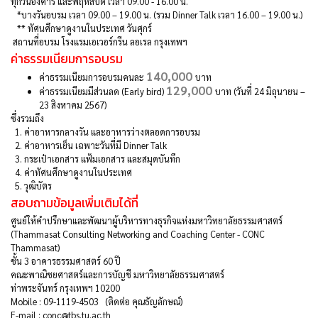
ทุกวันอังคาร และพฤหัสบดี เวลา 09.00 - 16.00 น.
*บางวันอบรม เวลา 09.00 – 19.00 น. (รวม Dinner Talk เวลา 16.00 – 19.00 น.)
** ทัศนศึกษาดูงานในประเทศ วันศุกร์
สถานที่อบรม โรงแรมเอเวอร์กรีน ลอเรล กรุงเทพฯ
ค่าธรรมเนียมการอบรม
140,000
ค่าธรรมเนียมการอบรมคนละ
บาท
129,000
ค่าธรรมเนียมมีส่วนลด (Early bird)
บาท (วันที่ 24 มิถุนายน –
23 สิงหาคม 2567)
ซึ่งรวมถึง
1.
ค่าอาหารกลางวัน และอาหารว่างตลอดการอบรม
2.
ค่าอาหารเย็น เฉพาะวันที่มี Dinner Talk
3.
กระเป๋าเอกสาร แฟ้มเอกสาร และสมุดบันทึก
4.
ค่าทัศนศึกษาดูงานในประเทศ
5.
วุฒิบัตร
สอบถามข้อมูลเพิ่มเติมได้ที่
ศูนย์ให้คำปรึกษาและพัฒนาผู้บริหารทางธุรกิจแห่งมหาวิทยาลัยธรรมศาสตร์
(Thammasat Consulting Networking and Coaching Center - CONC
Thammasat)
ชั้น 3 อาคารธรรมศาสตร์ 60 ปี
คณะพาณิชยศาสตร์และการบัญชี มหาวิทยาลัยธรรมศาสตร์
ท่าพระจันทร์ กรุงเทพฯ 10200
Mobile : 09-1119-4503 (ติดต่อ คุณธัญลักษณ์)
E-mail : conc@tbs.tu.ac.th