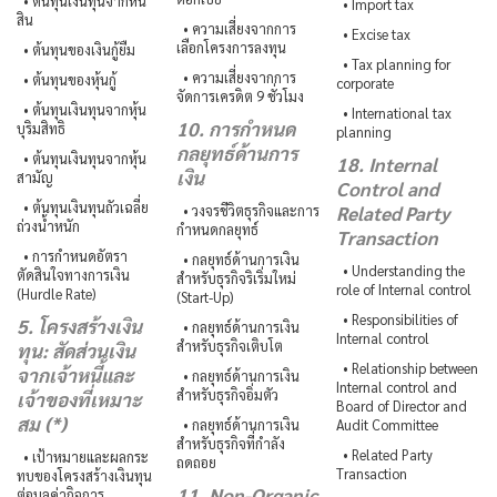
• ต้นทุนเงินทุนจากหนี้
• Import tax
สิน
• ความเสี่ยงจากการ
• Excise tax
เลือกโครงการลงทุน
• ต้นทุนของเงินกู้ยืม
• Tax planning for
• ความเสี่ยงจากการ
• ต้นทุนของหุ้นกู้
corporate
จัดการเครดิต 9 ชั่วโมง
• ต้นทุนเงินทุนจากหุ้น
• International tax
10. การกำหนด
บุริมสิทธิ
planning
กลยุทธ์ด้านการ
• ต้นทุนเงินทุนจากหุ้น
18. Internal
เงิน
สามัญ
Control and
• ต้นทุนเงินทุนถัวเฉลี่ย
• วงจรชีวิตธุรกิจและการ
Related Party
ถ่วงน้ำหนัก
กำหนดกลยุทธ์
Transaction
• การกำหนดอัตรา
• กลยุทธ์ด้านการเงิน
• Understanding the
ตัดสินใจทางการเงิน
สำหรับธุรกิจริเริ่มใหม่
role of Internal control
(Hurdle Rate)
(Start-Up)
• Responsibilities of
5. โครงสร้างเงิน
• กลยุทธ์ด้านการเงิน
Internal control
สำหรับธุรกิจเติบโต
ทุน: สัดส่วนเงิน
• Relationship between
จากเจ้าหนี้และ
• กลยุทธ์ด้านการเงิน
Internal control and
สำหรับธุรกิจอิ่มตัว
เจ้าของที่เหมาะ
Board of Director and
สม (*)
• กลยุทธ์ด้านการเงิน
Audit Committee
สำหรับธุรกิจที่กำลัง
• Related Party
• เป้าหมายและผลกระ
ถดถอย
Transaction
ทบของโครงสร้างเงินทุน
11. Non-Organic
ต่อมูลค่ากิจการ