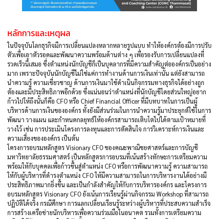
หลักการและเหตุผล
ในปัจจุบันโลกธุรกิจมีการเปลี่ยนแปลงหลากหลายรูปแบบ ทำให้องค์กรต้องมีการปรับ
ตัวเพื่อเอาตัวรอดและพัฒนาความพร้อมด้านต่าง ๆ เพื่อรองรับการเปลี่ยนแปลงที่
รวดเร็วนี้เสมอ ซึ่งตำแหน่งนักบัญชีก็เป็นบุคลากรที่มีความสำคัญต่อองค์กรเป็นอย่าง
มาก เพราะปัจจุบันนักบัญชีไม่ใช่แค่การทำงานด้านการเงินเท่านั้น แต่ยังสามารถ
นำความรู้ ความเชี่ยวชาญ ด้านการเงินมาใช้ดำเนินกิจกรรมทางธุรกิจได้อย่างถูก
ต้องและมีประสิทธิภาพอีกด้วย ซึ่งแน่นอนว่าตำแหน่งที่นักบัญชีโดยส่วนใหญ่อยาก
ก้าวไปให้ถึงนั้นก็คือ CFO หรือ Chief Financial Officer ที่มีบทบาทในการเป็นผู้
บริหารด้านการเงินขององค์กร ทั้งยังมีส่วนร่วมในการนำความรู้มาประยุกต์ใช้ในการ
พัฒนา วางแผน และกำหนดกลยุทธ์ให้องค์กรสามารถเติบโตไปได้ตามเป้าหมายที่
วางไว้ เช่น การประเมินโครงการลงทุนและการตัดสินใจ การวิเคราะห์การเงินและ
ความเสี่ยงขององค์กร เป็นต้น
โครงการอบรมหลักสูตร Visionary CFO ของคณะพาณิชยศาสตร์และการบัญชี
มหาวิทยาลัยธรรมศาสตร์ เป็นหลักสูตรการอบรมที่เน้นสร้างทักษะการเตรียมความ
พร้อมให้กับบุคคลเพื่อก้าวขึ้นสู่ตำแหน่ง CFO หรือการพัฒนาความรู้ ความสามารถ
ให้กับผู้บริหารที่ดำรงตำแหน่ง CFO ให้มีความสามารถในการบริหารงานได้อย่างมี
ประสิทธิภาพมากยิ่งขึ้น และเป็นกำลังสำคัญให้กับการบริหารองค์กร และโครงการ
อบรมหลักสูตร Visionary CFO ยังเน้นการเรียนรู้ผ่านกิจกรรม Workshop ที่สามารถ
ปฏิบัติได้จริง กรณีศึกษา การแลกเปลี่ยนเรียนรู้ระหว่างผู้บริหารที่ประสบความสำเร็จ
การสร้างเครือข่ายนักบริหารเพื่อความร่วมมือในอนาคต รวมทั้งการเตรียมความ