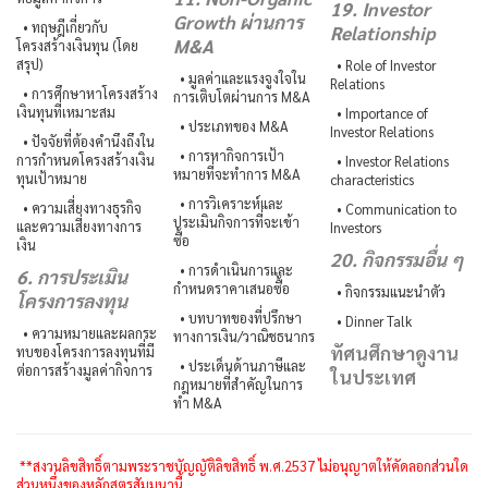
19. Investor
Growth ผ่านการ
• ทฤษฎีเกี่ยวกับ
Relationship
M&A
โครงสร้างเงินทุน (โดย
สรุป)
• Role of Investor
• มูลค่าและแรงจูงใจใน
Relations
• การศึกษาหาโครงสร้าง
การเติบโตผ่านการ M&A
เงินทุนที่เหมาะสม
• Importance of
• ประเภทของ M&A
Investor Relations
• ปัจจัยที่ต้องคำนึงถึงใน
• การหากิจการเป้า
การกำหนดโครงสร้างเงิน
• Investor Relations
หมายที่จะทำการ M&A
ทุนเป้าหมาย
characteristics
• การวิเคราะห์และ
• ความเสี่ยงทางธุรกิจ
• Communication to
ประเมินกิจการที่จะเข้า
และความเสี่ยงทางการ
Investors
ซื้อ
เงิน
20. กิจกรรมอื่น ๆ
• การดำเนินการและ
6. การประเมิน
กำหนดราคาเสนอซื้อ
• กิจกรรมแนะนำตัว
โครงการลงทุน
• บทบาทของที่ปรึกษา
• Dinner Talk
• ความหมายและผลกระ
ทางการเงิน/วาณิชธนากร
ทัศนศึกษาดูงาน
ทบของโครงการลงทุนที่มี
• ประเด็นด้านภาษีและ
ต่อการสร้างมูลค่ากิจการ
ในประเทศ
กฎหมายที่สำคัญในการ
ทำ M&A
**สงวนลิขสิทธิ์ตามพระราชบัญญัติลิขสิทธิ์ พ.ศ.2537 ไม่อนุญาตให้คัดลอกส่วนใด
ส่วนหนึ่งของหลักสูตรสัมมนานี้