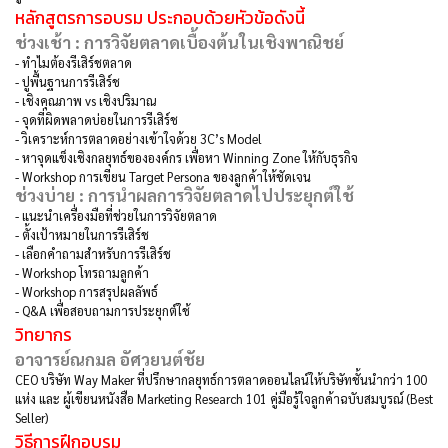
หลักสูตรการอบรม
ประกอบด้วยหัวข้อดังนี้
ช่วงเช้า : การวิจัยตลาดเบื้องต้นในเชิงพาณิชย์
-
ทำไมต้องรีเสิร์ชตลาด
-
ปูพื้นฐานการรีเสิร์ช
-
เชิงคุณภาพ vs เชิงปริมาณ
-
จุดที่ผิดพลาดบ่อยในการรีเสิร์ช
-
วิเคราะห์การตลาดอย่างเข้าใจด้วย 3C’s Model
-
หาจุดแข็งเชิงกลยุทธ์ขององค์กร เพื่อหา Winning Zone ให้กับธุรกิจ
-
Workshop การเขียน Target Persona ของลูกค้าให้ชัดเจน
ช่วงบ่าย : การนำผลการวิจัยตลาดไปประยุกต์ใช้
-
แนะนำเครื่องมือที่ช่วยในการวิจัยตลาด
-
ตั้งเป้าหมายในการรีเสิร์ช
-
เลือกคำถามสำหรับการรีเสิร์ช
-
Workshop โทรถามลูกค้า
-
Workshop การสรุปผลลัพธ์
-
Q&A เพื่อสอบถามการประยุกต์ใช้
วิทยากร
อาจารย์ณกมล อัศวยนต์ชัย
CEO บริษัท Way Maker ที่ปรึกษากลยุทธ์การตลาดออนไลน์ให้บริษัทชั้นนำกว่า 100
แห่ง และ ผู้เขียนหนังสือ Marketing Research 101 คู่มือรู้ใจลูกค้าฉบับสมบูรณ์ (Best
Seller)
วิธีการฝึกอบรม