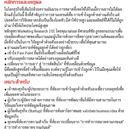
หลักการและเหตุผล
ในโลกธุรกิจที่เต็มไปด้วยความผันผวน การตลาดที่เคยใช้ได้ในเมื่อวานอาจไม่ได้ผล
อีกแล้วในวันนี้ สิ่งที่สำคัญกว่าการตามเทรนด์คือ การเข้าใจลูกค้าอย่างแท้จริง แต่
บ่อยครั้งการวิจัยตลาดกลับเป็นเรื่องไกลตัว มีค่าใช้จ่ายสูง และผลลัพธ์ที่ได้ก็ไม่ได้ถูก
นำมาใช้ให้เกิดประโยชน์สูงสุด
หลักสูตร Marketing Research 101 โดยคุณ ณกมล อัศวยนต์ชัย ถูกออกแบบมาเพื่อ
ปลดล็อกศักยภาพของทีมงานและผู้บริหารด้วยการติดอาวุธทางความคิดและเครื่อง
มือที่จำเป็นในการ วิจัยลูกค้าด้วยตัวเองอย่างมีระบบ เพื่อให้คุณสามารถ:
●
อ่านและวิเคราะห์ข้อมูลลูกค้าได้อย่างถูกต้อง
●
เข้าใจ Pain Point ที่แท้จริงเพื่อสร้างผลิตภัณฑ์ที่ใช่
●
ปรับกลยุทธ์การตลาดได้อย่างตรงจุดและทันท่วงที
●
เปลี่ยนจาก "การเดา" สู่ "การตัดสินใจ" ที่ขับเคลื่อนด้วยข้อมูล
นี่คือหลักสูตรที่สร้างขึ้นเพื่อมอบ องค์ความรู้ในการเข้าใจลูกค้า ไว้ในมือคุณเพื่อให้
คุณเป็นผู้กำหนดทิศทางการเติบโตของธุรกิจด้วยตัวเอง
เหมาะสำหรับ
●
เจ้าของธุรกิจ/ผู้ประกอบการ: ที่ต้องการเข้าใจลูกค้าด้วยตัวเองเพื่อวางกลยุทธ์เพื่อ
เพิ่มยอดขายในระยะยาว
●
ผู้บริหาร/ผู้จัดการฝ่ายการตลาด: ที่ต้องการพัฒนาทีมให้มีความสามารถในการ
วิจัยและวิเคราะห์ข้อมูลเชิงคุณภาพ
●
ผู้เริ่มต้นธุรกิจ (Startup): ที่ต้องการค้นหาโอกาสและ validate business idea ด้วย
ข้อมูลจริง
●
ทุกคนที่ต้องการความสำเร็จ: ที่ต้องการเปลี่ยนจาก "การทำการตลาดตามกระแส"
สู่ "การทำการตลาดจากแก่นแท้"