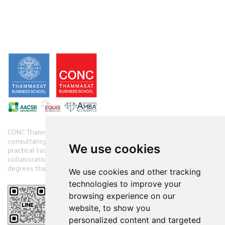
CONC Thammasat offers clients diverse range of business
consultancy, implementation services and training initiatives with
We use cookies
practical tactics. We have practiced and demonstrate new
collaborative techniques to diagnose clients’ companies in 360
degrees that have accelerated the clients’ performances.
We use cookies and other tracking
technologies to improve your
browsing experience on our
Reviews
website, to show you
personalized content and targeted