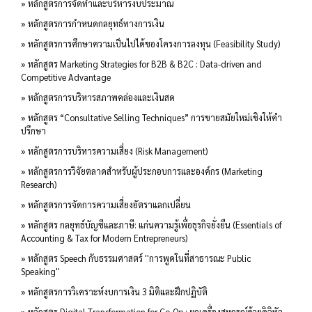
» หลักสูตรการจัดทำและบริหารงบประมาณ
» หลักสูตรการกำหนดกลยุทธ์ทางการเงิน
» หลักสูตรการศึกษาความเป็นไปได้ของโครงการลงทุน (Feasibility Study)
» หลักสูตร Marketing Strategies for B2B & B2C : Data-driven and
Competitive Advantage
» หลักสูตรการบริหารสภาพคล่องและเงินสด
» หลักสูตร “Consultative Selling Techniques” การขายสมัยใหม่เชิงให้คำ
ปรึกษา
» หลักสูตรการบริหารความเสี่ยง (Risk Management)
» หลักสูตรการวิจัยตลาดสำหรับผู้ประกอบการและองค์กร (Marketing
Research)
» หลักสูตรการจัดการความเสี่ยงอัตราแลกเปลี่ยน
» หลักสูตร กลยุทธ์บัญชีและภาษี: แก่นความรู้เพื่อธุรกิจยั่งยืน (Essentials of
Accounting & Tax for Modern Entrepreneurs)
» หลักสูตร Speech กับธรรมศาสตร์ ''การพูดในที่สาธารณะ Public
Speaking''
» หลักสูตรการวิเคราะห์งบการเงิน 3 มิติและฝึกปฏิบัติ
» หลักสูตร Digital Transformation for Co-Op : ยกเครื่องสหกรณ์ด้วยดิจิทัล