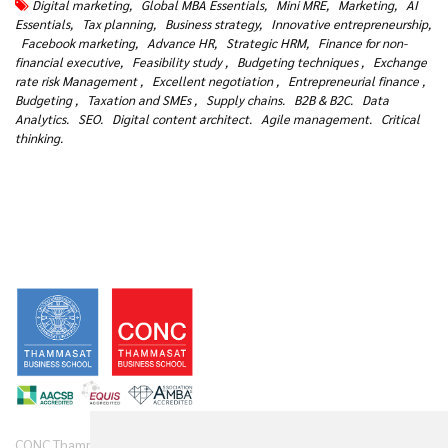
Digital marketing,
Global MBA Essentials,
Mini MRE,
Marketing,
AI
Essentials,
Tax planning,
Business strategy,
Innovative entrepreneurship,
Facebook marketing,
Advance HR,
Strategic HRM,
Finance for non-
financial executive,
Feasibility study ,
Budgeting techniques ,
Exchange
rate risk Management ,
Excellent negotiation ,
Entrepreneurial finance ,
Budgeting ,
Taxation and SMEs ,
Supply chains.
B2B & B2C.
Data
Analytics.
SEO.
Digital content architect.
Agile management.
Critical
thinking.
CONC Thammasat offers clients diverse range of business