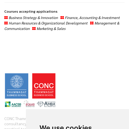
Courses accepting applications
Business Strategy & Innovation
Finance, Accounting & Investment
Human Resources & Organizational Development
Management &
Communication
Marketing & Sales
CONC Thammasat offers clients diverse range of business
consultancy, implementation services and training initiatives with
We use cookies
practical tactics. We have practiced and demonstrate new