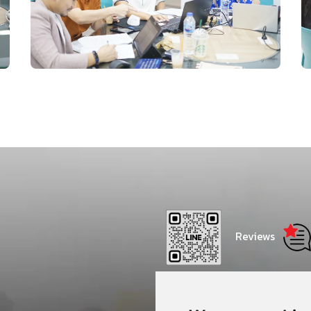
Reviews
Thammasat Consulting Net
Center - CONC Thammasat 