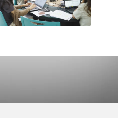
working and Coaching
2 Prachan Rd.,